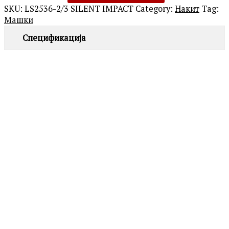
SKU:
LS2536-2/3 SILENT IMPACT
Category:
Накит
Tag:
Машки
Спецификација
POLICE
PEAGB0082301 GRIPCORE
2,690.00
ден
POLICE
PEAGB0081703 CONTORTO