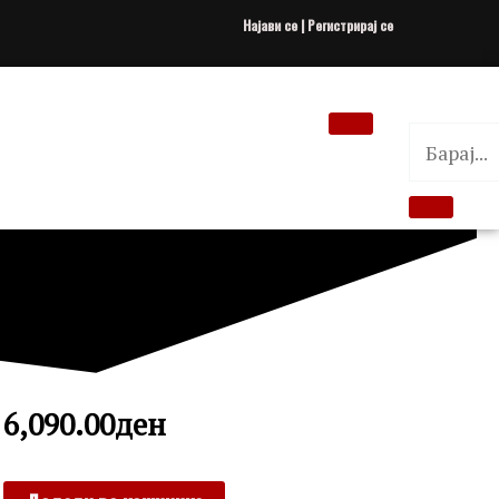
Најави се | Регистрирај се
6,090.00
ден
LOTUS