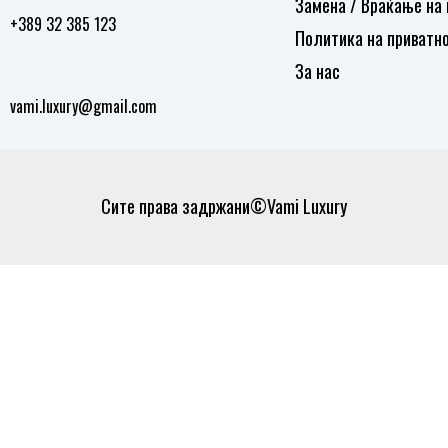
Замена / Враќање на
+389 32 385 123
Политика на приватн
За нас
vami.luxury@gmail.com
Сите права задржани©Vami Luxury
0
0
Кошничка