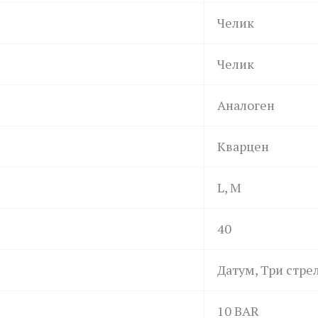
Челик
Челик
Аналоген
Кварцен
L, M
40
Датум, Три стре
10 BAR