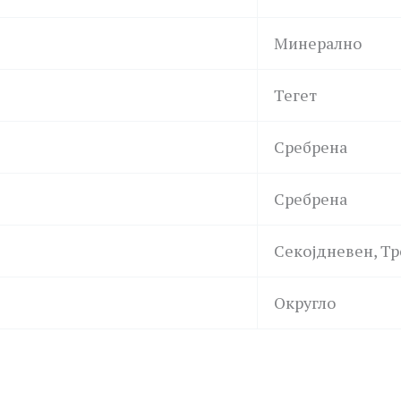
Минерално
Тегет
Сребрена
Сребрена
Секојдневен, Т
Округло