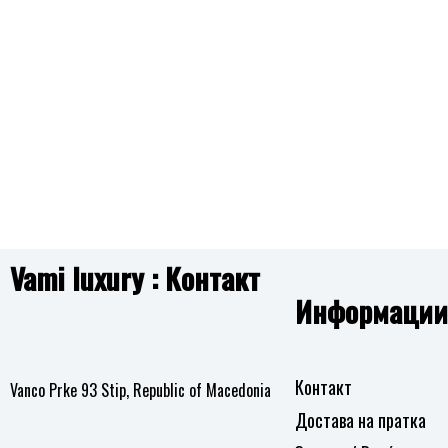
на
н
желби
жел
Vami luxury : Контакт
Информации
Контакт
Vanco Prke 93 Stip, Republic of Macedonia
Достава на пратка