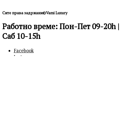
Сите права задржани©Vami Luxury
Работно време: Пон-Пет 09-20h |
Саб 10-15h
Facebook
Instagram
0
0
Кошничка
Вашата кошничка е празна
Продолжи
со купување
Бесплатна достава над 600 ден.