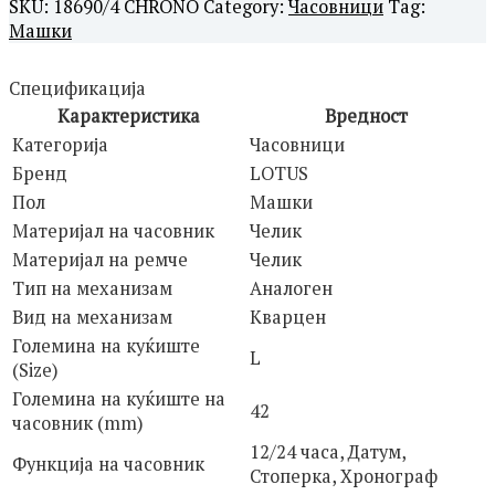
SKU:
18690/4 CHRONO
Category:
Часовници
Tag:
Машки
Спецификација
Карактеристика
Вредност
Категорија
Часовници
Бренд
LOTUS
Пол
Машки
Материјал на часовник
Челик
Материјал на ремче
Челик
Тип на механизам
Аналоген
Вид на механизам
Кварцен
Големина на куќиште
L
(Size)
Големина на куќиште на
42
часовник (mm)
12/24 часа, Датум,
Функција на часовник
Стоперка, Хронограф