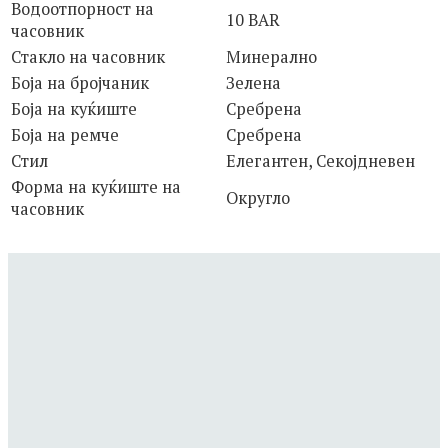
Водоотпорност на
10 BAR
часовник
Стакло на часовник
Минерално
Боја на бројчаник
Зелена
Боја на куќиште
Сребрена
Боја на ремче
Сребрена
Стил
Елегантен, Секојдневен
Форма на куќиште на
Округло
часовник
ROSEFIELD
QVSGD-Q013 THE BOXY