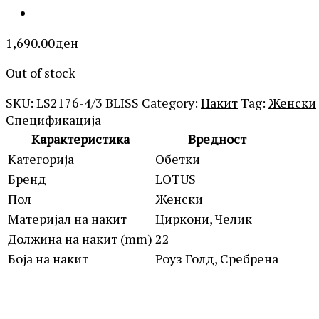
1,690.00
ден
Out of stock
SKU:
LS2176-4/3 BLISS
Category:
Накит
Tag:
Женски
Спецификација
Карактеристика
Вредност
Категорија
Обетки
Бренд
LOTUS
Пол
Женски
Материјал на накит
Циркони, Челик
Должина на накит (mm)
22
Боја на накит
Роуз Голд, Сребрена