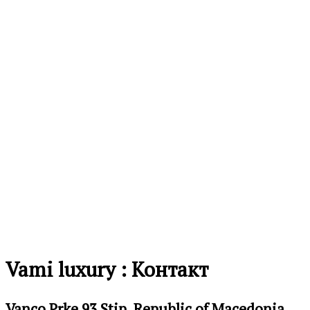
Vami luxury : Контакт
Vanco Prke 93 Stip, Republic of Macedonia