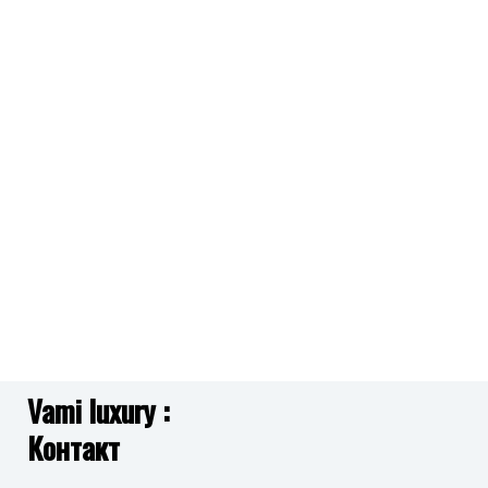
желби
желби
Додај
Додај
во
во
листа
листа
на
на
желби
желби
Vami luxury :
Контакт