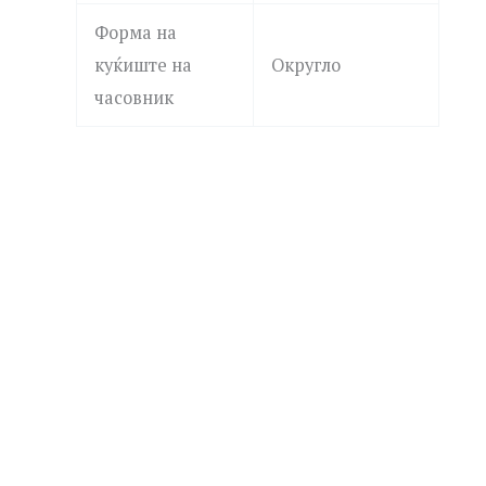
Форма на
куќиште на
Округло
часовник
ROSEFIELD
MICHAEL KORS
QVSGD-Q013 THE BOXY
MK4907 DARRINGTON
7,390.00
ден
19,690.00
ден
Додај
Додај
JUST CAVALLI
JUST CAVALLI
во
во