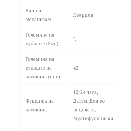
Вид на
Кварцен
механизам
Големина на
L
куќиште (Size)
Големина на
куќиште на
42
часовник (mm)
12/24 часа,
Функција на
Датум, Ден во
часовник
неделата,
Мултифункциски