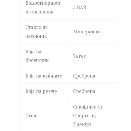
Водоотпорност
5 BAR
на часовник
Стакло на
Минерално
часовник
Боја на
Тегет
бројчаник
Боја на куќиште
Сребрена
Боја на ремче
Сребрена
Секојдневен,
Стил
Спортски,
Тренди