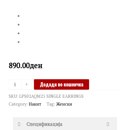
890.00
ден
LA
Додади во кошничка
-
+
PETITE
SKU:
LPS02AQM25 SINGLE EARRINGS
STORY
Category:
Накит
Tag:
Женски
quantity
Спецификација