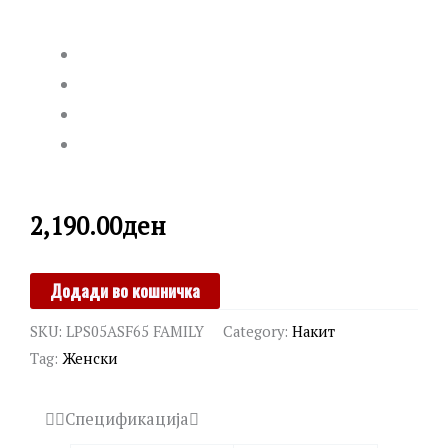
2,190.00
ден
LA
Додади во кошничка
PETITE
SKU:
LPS05ASF65 FAMILY
Category:
Накит
STORY
Tag:
Женски
quantity
Спецификација