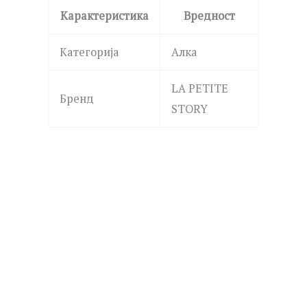
Карактеристика
Вредност
Категорија
Алка
LA PETITE
Бренд
STORY
POLICE
PEAGB0082301 GRIPCORE
2,690.00
ден