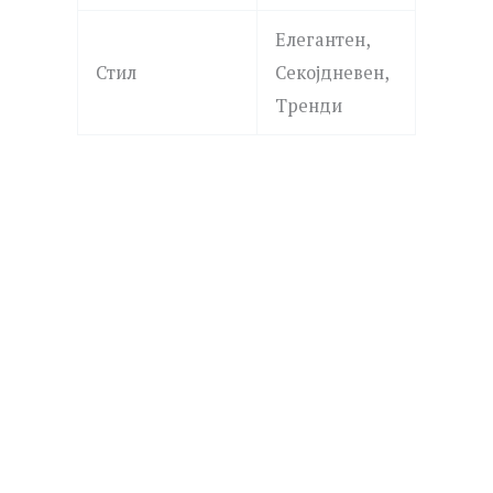
Елегантен,
Стил
Секојдневен,
Тренди
LA PETITE STORY
LPS10AWV31 SILVER
2,390.00
ден
Додај
GUESS
во