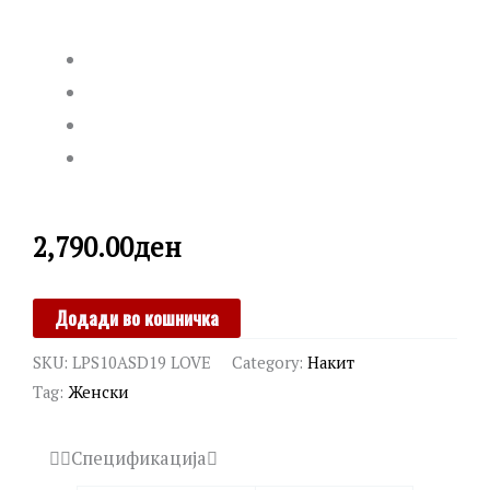
2,790.00
ден
LA
Додади во кошничка
PETITE
SKU:
LPS10ASD19 LOVE
Category:
Накит
STORY
Tag:
Женски
quantity
Спецификација