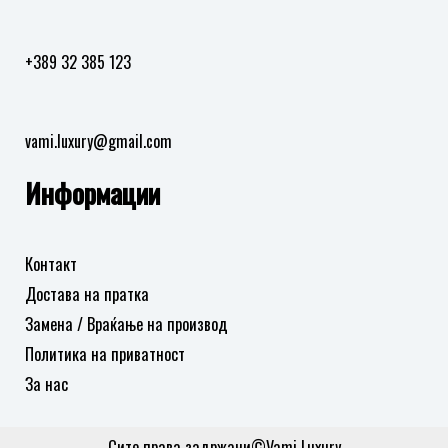
во
во
листа
листа
+389 32 385 123
на
на
желби
желби
vami.luxury@gmail.com
Информации
Контакт
Достава на пратка
Замена / Враќање на производ
Политика на приватност
За нас
Сите права задржани©Vami Luxury