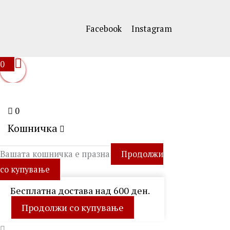
Facebook
Instagram
0
0
Кошничка
Вашата кошничка е празна
Продолжи
со купување
Бесплатна достава над 600 ден.
Продолжи со купување