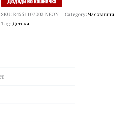
Додади во кошничка
quantity
SKU:
R4551107003 NEON
Category:
Часовници
Tag:
Детски
ст