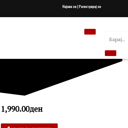
Најави се | Регистрирај се
1,990.00
ден
KIKOU