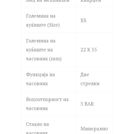
Големина на
XS
куќиште (Size)
Големина на
куќиште на
22 X 35
часовник (mm)
Функција на
Две
часовник
стрелки
Водоотпорност на
3 BAR
часовник
Стакло на
Минерално
часовник