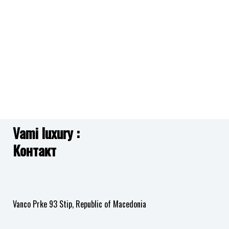
CALVIN KLEIN
CALVIN KLEIN
во
во
листа
листа
25200488 DISTINGUISH
25200446 PROGRESS
12,590.00
ден
11,890.00
ден
на
на
желби
желби
Додај
Додај
ARMANI EXCHANGE
ARMANI EXCHANGE
во
во
листа
листа
AX5830 AVA
AX5180 JACKIE
11,390.00
ден
12,490.00
ден
на
на
желби
желби
Vami luxury :
Додај
Додај
Контакт
во
во
листа
листа
на
на
желби
желби
Vanco Prke 93 Stip, Republic of Macedonia