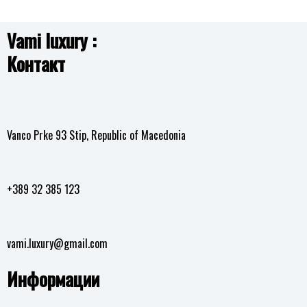
12,490.00
ден
на
желби
Vami luxury :
Додај
Контакт
во
листа
на
желби
Vanco Prke 93 Stip, Republic of Macedonia
+389 32 385 123
vami.luxury@gmail.com
Информации