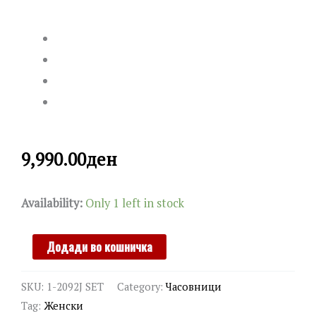
9,990.00
ден
JACQUES
Availability:
Only 1 left in stock
LEMANS
quantity
Додади во кошничка
SKU:
1-2092J SET
Category:
Часовници
Tag:
Женски