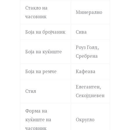
Стакло на
Минерално
часовник
Боја на бројчаник
Сива
Роуз Голд,
Боја на куќиште
Сребрена
Боја на ремче
Кафеава
Елегантен,
Стил
Секојдневен
Форма на
куќиште на
Округло
часовник