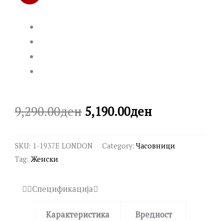
Original
Current
9,290.00
ден
5,190.00
ден
price
price
SKU:
1-1937E LONDON
Category:
Часовници
was:
is:
Tag:
Женски
9,290.00ден.
5,190.00ден
Спецификација
Карактеристика
Вредност