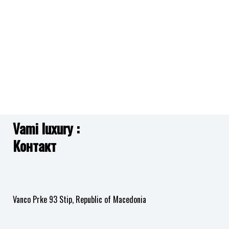
на
на
желби
желби
Vami luxury :
Контакт
Vanco Prke 93 Stip, Republic of Macedonia