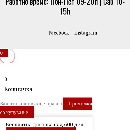
Работно време: Пон-Пет 09-20h | Саб 10-
15h
Facebook
Instagram
0
0
Кошничка
Вашата кошничка е празна
Продолжи
со купување
Бесплатна достава над 600 ден.