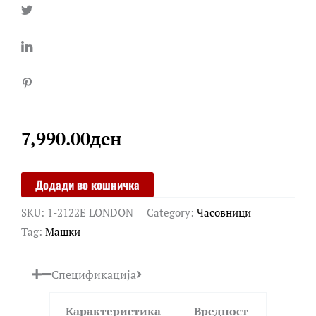
7,990.00
ден
JACQUES
Додади во кошничка
LEMANS
SKU:
1-2122E LONDON
Category:
Часовници
quantity
Tag:
Машки
Спецификација
Карактеристика
Вредност