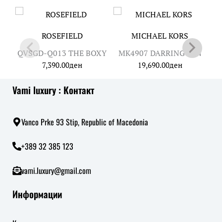
ROSEFIELD
MICHAEL KORS
QVSGD-Q013 THE BOXY
MK4907 DARRINGTON
J
7,390.00
ден
19,690.00
ден
Vami luxury : Контакт
Vanco Prke 93 Stip, Republic of Macedonia
+389 32 385 123
vami.luxury@gmail.com
Информации