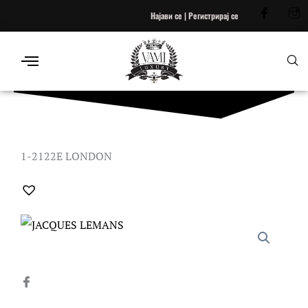
Skip
Најави се | Регистрирај се
to
content
1-2122E LONDON