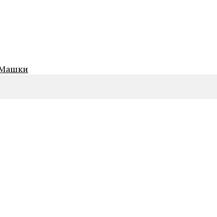
Машки
ROSEFIELD
QVSGD-Q013 THE BOXY