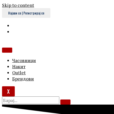
Skip to content
Најави се | Регистрирај се
Часовници
Накит
Outlet
Брендови
X