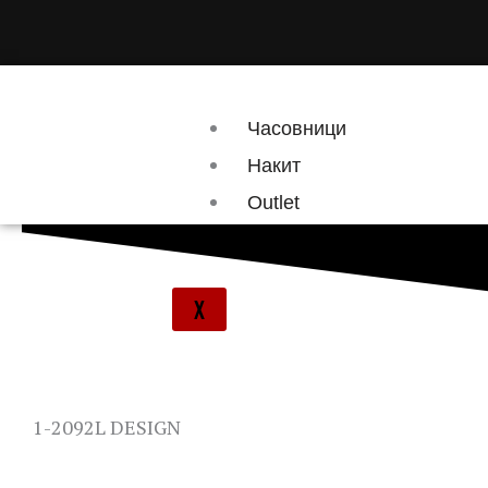
Skip
to
content
Часовници
Накит
Outlet
Брендови
X
1-2092L DESIGN