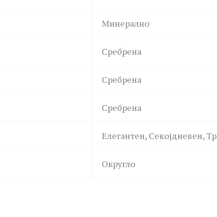
Минерално
Сребрена
Сребрена
Сребрена
Елегантен, Секојдневен, Т
Округло