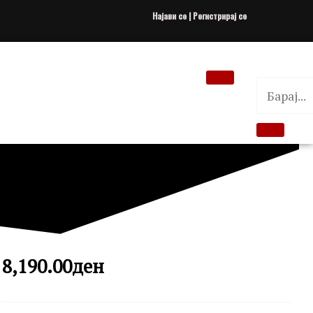
Најави се | Регистрирај се
8,190.00
ден