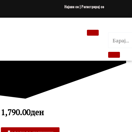
Најави се | Регистрирај се
1,790.00
ден
JACQUES