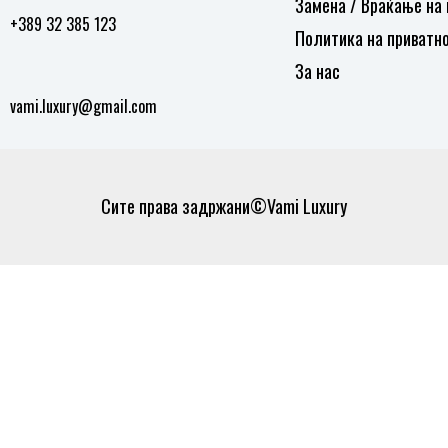
Замена / Враќање на
+389 32 385 123
Политика на приватн
За нас
vami.luxury@gmail.com
Сите права задржани©Vami Luxury
0
0
Кошничка