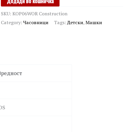
Додади во кошничка
FAREL
SKU:
KOP06WOR Construction
KIDS
Category:
Часовници
Tags:
Детски
,
Машки
quantity
Вредност
DS