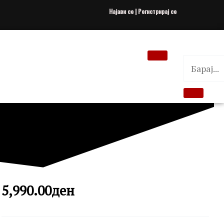
Најави се | Регистрирај се
5,990.00
ден