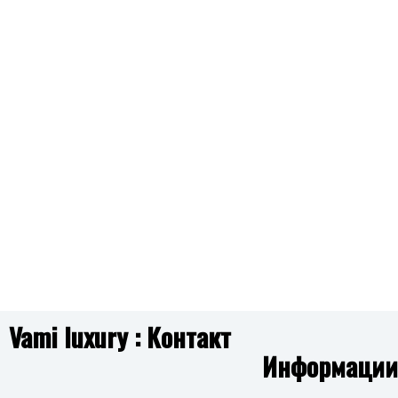
SKJB1016SET SET
LPS10AWV31 SILVER
LPS0
6,590.00
ден
4,613.00
ден
2,390.00
ден
1
Додај
Додај
GUESS
G
во
во
листа
листа
JUBN06199JWRHT/U G TALISMAN
JUBN06134JWR
4,190.00
ден
3,59
на
на
желби
желби
Додај
BROSWAY
во
листа
BHKLE01 SET SET CHAKRA
2,590.00
ден
на
желби
Vami luxury : Контакт
Додај
Информации
во