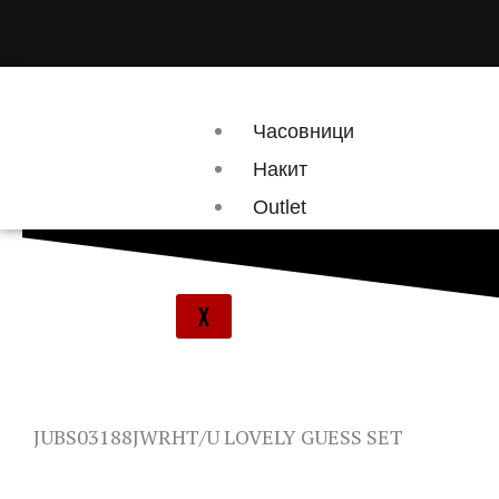
Skip
to
content
Часовници
Накит
Outlet
Брендови
X
JUBS03188JWRHT/U LOVELY GUESS SET