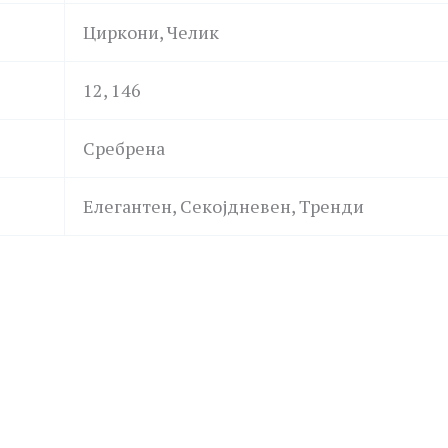
Циркони, Челик
12, 146
Сребрена
Елегантен, Секојдневен, Тренди
PETITE STORY
LA PETITE STORY
GUE