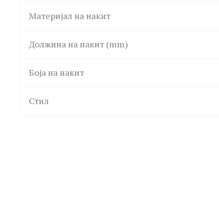
Материјал на накит
Должина на накит (mm)
Боја на накит
Стил
Original
Current
-30%
price
price
was:
is:
SKAGEN
LA PETITE STORY
LA 
6,590.00ден.
4,613.00ден.