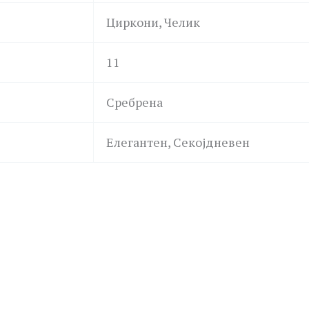
Циркони, Челик
11
Сребрена
Елегантен, Секојдневен
GUESS