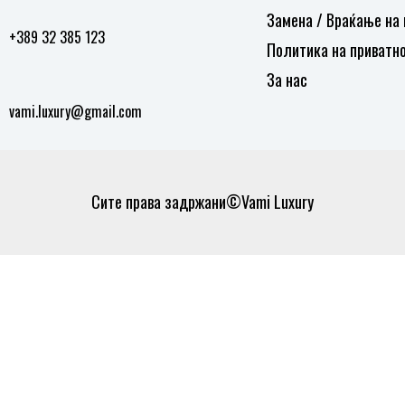
Замена / Враќање на
+389 32 385 123
Политика на приватн
За нас
vami.luxury@gmail.com
Сите права задржани©Vami Luxury
0
0
Кошничка