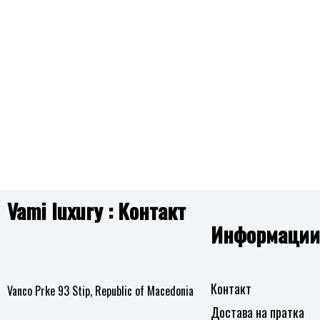
листа
на
желби
Vami luxury : Контакт
Информации
Контакт
Vanco Prke 93 Stip, Republic of Macedonia
Достава на пратка