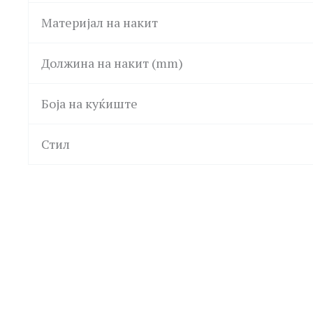
Материјал на накит
Должина на накит (mm)
Боја на куќиште
Стил
LA PETITE STORY
GUESS