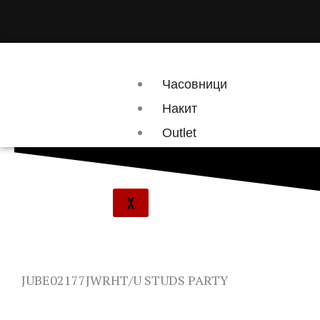
Skip
to
content
Часовници
Накит
Outlet
Брендови
X
JUBE02177JWRHT/U STUDS PARTY