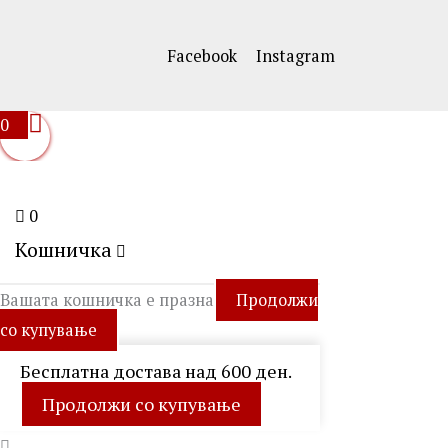
Facebook
Instagram
0
0
Кошничка
Вашата кошничка е празна
Продолжи
со купување
Бесплатна достава над 600 ден.
Продолжи со купување