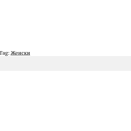
Tag:
Женски
LA PETITE STORY
LPS01AZA05 PEARL