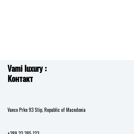
на
на
желби
желби
Vami luxury :
Контакт
Vanco Prke 93 Stip, Republic of Macedonia
+389 32 385 123