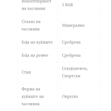
Водоотпорност
5 BAR
на часовник
Стакло на
Минерално
часовник
Боја на куќиште
Сребрена
Боја на ремче
Сребрена
Секојдневен,
Стил
Спортски
Форма на
куќиште на
Округло
часовник