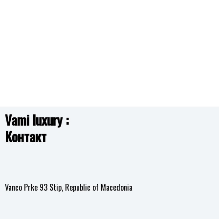
BROSWAY
во
листа
BAU32 AURA
3,390.00
ден
на
желби
Додај
BROSWAY
во
листа
BAU28 AURA
3,390.00
ден
на
желби
Vami luxury :
Додај
Контакт
во
листа
на
желби
Vanco Prke 93 Stip, Republic of Macedonia