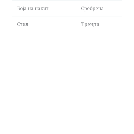
Боја на накит
Сребрена
Стил
Тренди
LA PETITE STORY
LPS01AZA05 PEARL
1,190.00
ден
Додај
GUESS
во
листа
JUBE06255JWRHT/U MOON DROPS