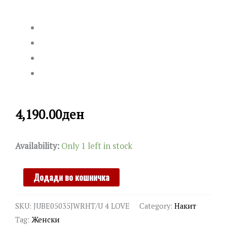
4,190.00
ден
GUESS
Availability:
Only 1 left in stock
quantity
Додади во кошничка
SKU:
JUBE05035JWRHT/U 4 LOVE
Category:
Накит
Tag:
Женски