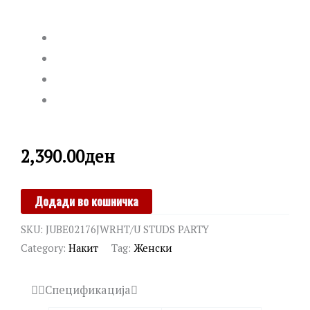
2,390.00
ден
GUESS
Додади во кошничка
quantity
SKU:
JUBE02176JWRHT/U STUDS PARTY
Category:
Накит
Tag:
Женски
Спецификација