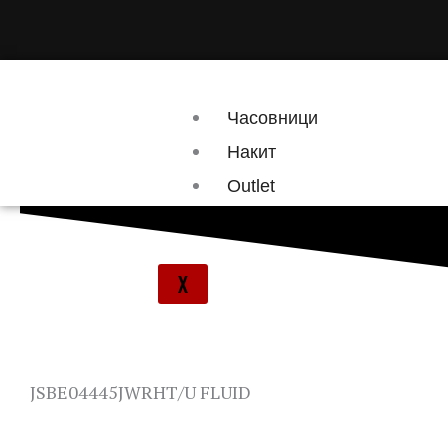
Skip
to
content
Часовници
Накит
Outlet
Брендови
X
JSBE04445JWRHT/U FLUID