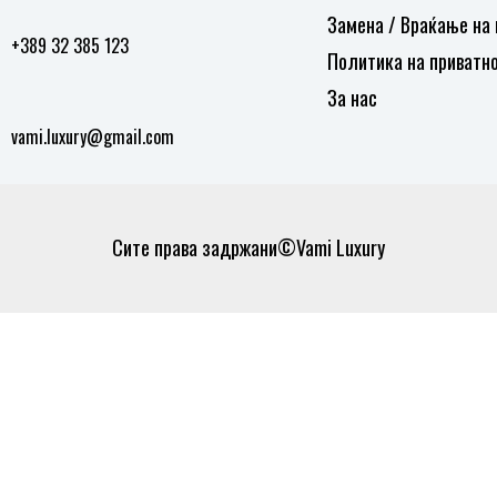
Замена / Враќање на
+389 32 385 123
Политика на приватн
За нас
vami.luxury@gmail.com
Сите права задржани©Vami Luxury
0
0
Кошничка