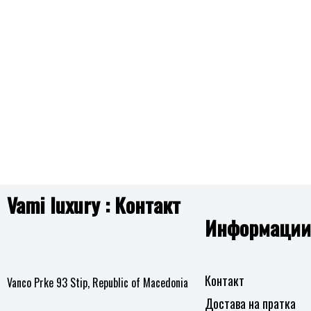
листа
на
желби
Vami luxury : Контакт
Информации
Контакт
Vanco Prke 93 Stip, Republic of Macedonia
Достава на пратка