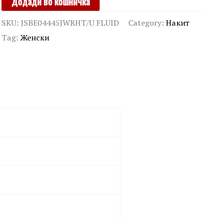
Додади во кошничка
quantity
SKU:
JSBE04445JWRHT/U FLUID
Category:
Накит
Tag:
Женски