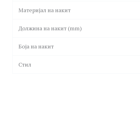
Материјал на накит
Должина на накит (mm)
Боја на накит
Стил
LA PETITE STORY
GUESS