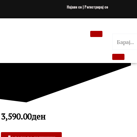
Најави се | Регистрирај се
3,590.00
ден
GUESS