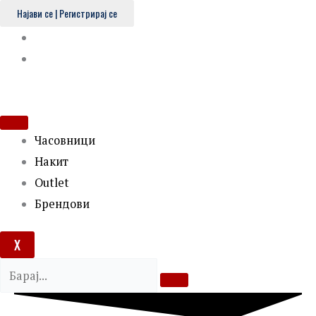
Skip
Најави се | Регистрирај се
to
content
Часовници
Накит
Outlet
Брендови
X