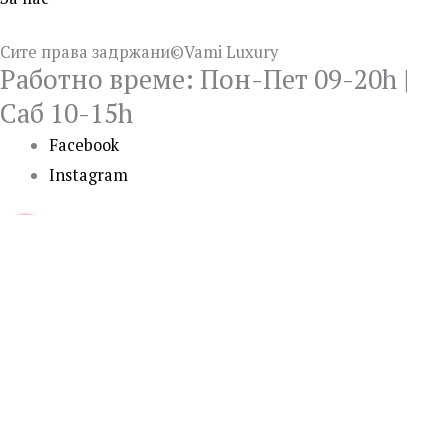
Сите права задржани©Vami Luxury
Работно време: Пон-Пет 09-20h |
Саб 10-15h
Facebook
Instagram
0
0
Кошничка
Вашата кошничка е празна
Продолжи
со купување