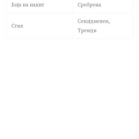
Боја на накит
Сребрена
Секојдневен,
Стил
Тренди
POLICE
PEAGB0082301 GRIPCORE
2,690.00
ден
POLICE
PEAGB0081703 CONTORTO