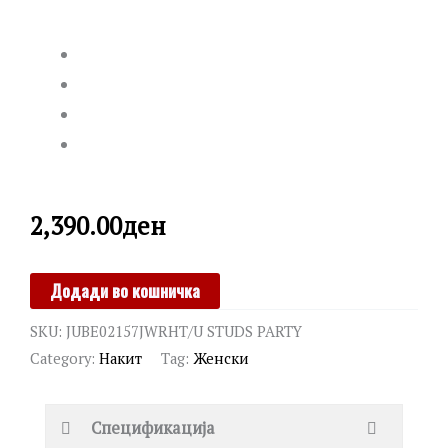
2,390.00
ден
GUESS
Додади во кошничка
quantity
SKU:
JUBE02157JWRHT/U STUDS PARTY
Category:
Накит
Tag:
Женски
Спецификација