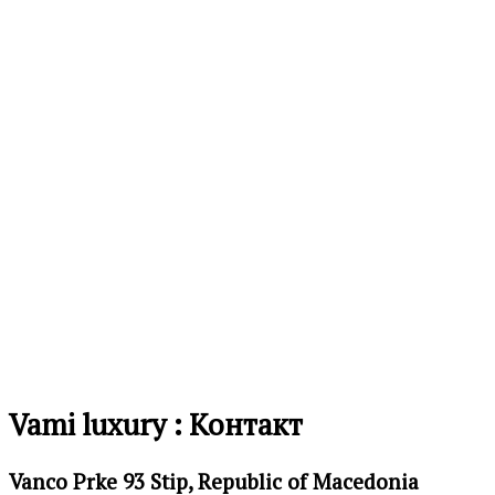
на
желби
Додај
во
листа
на
желби
Vami luxury : Контакт
Vanco Prke 93 Stip, Republic of Macedonia