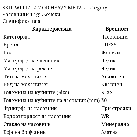
SKU:
W1117L2 MOD HEAVY METAL
Category:
Часовници
Tag:
Женски
Спецификација
Карактеристика
Вредност
Категорија
Часовници
Бренд
GUESS
Пол
Женски
Материјал на часовник
Челик
Материјал на ремче
Челик
Тип на механизам
Аналоген
Вид на механизам
Кварцен
Големина на куќиште (Size)
S, XS
Големина на куќиште на часовник (mm)
30
Функција на часовник
Три стрелки
Водоотпорност на часовник
WR
Стакло на часовник
Минерално
Боја на бројчаник
Златна