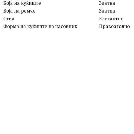
Боја на куќиште
Златна
Боја на ремче
Златна
Стил
Елегантен
Форма на куќиште на часовник
Правоаголно
ROSEFIELD
QVSGD-Q013 THE BOXY
7,390.00
ден
MICHAEL KORS
MK4907 DARRINGTON