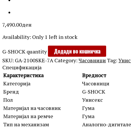
7,490.00
ден
Availability:
Only 1 left in stock
Додади во кошничка
G-SHOCK quantity
SKU:
GA-2100SKE-7A
Category:
Часовници
Tag:
Унис
Спецификација
Карактеристика
Вредност
Категорија
Часовници
Бренд
G-SHOCK
Пол
Унисекс
Материјал на часовник
Гума
Материјал на ремче
Гума
Тип на механизам
Аналогно-дигитал