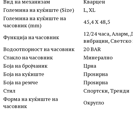
Вид на механизам
Кварцен
Големина на куќиште (Size)
L, XL
Големина на куќиште на
45,4 X 48,5
часовник (mm)
12/24 часа, Аларм,
Функција на часовник
вибрации, Светско 
Водоотпорност на часовник
20 BAR
Стакло на часовник
Минерално
Боја на бројчаник
Црна
Боја на куќиште
Проѕирна
Боја на ремче
Проѕирна
Стил
Спортски, Тренди
Форма на куќиште на
Округло
часовник