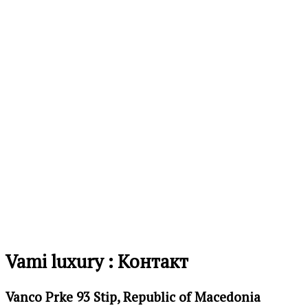
на
желби
Додај
во
листа
на
желби
Vami luxury : Контакт
Vanco Prke 93 Stip, Republic of Macedonia