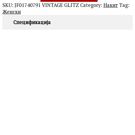
SKU:
JF01740791 VINTAGE GLITZ
Category:
Накит
Tag:
Женски
Спецификација
LA PETITE STORY
LPS10AWV31 SILVER
2,390.00
ден
GUESS
JUBN06252JWRHT/U MOON DROPS