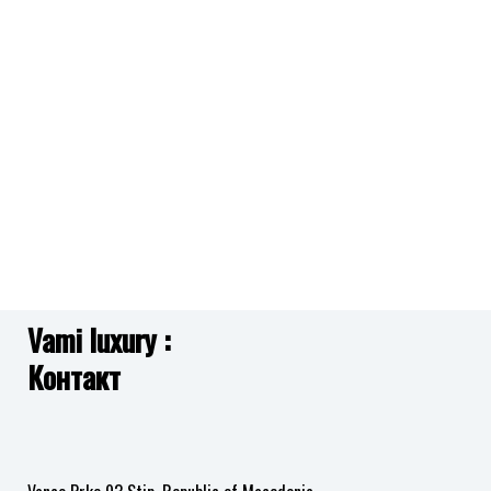
во
во
листа
листа
на
на
желби
желби
Vami luxury :
Контакт