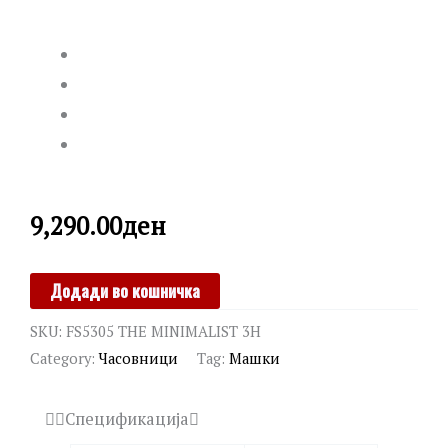
9,290.00
ден
FOSSIL
Додади во кошничка
quantity
SKU:
FS5305 THE MINIMALIST 3H
Category:
Часовници
Tag:
Машки
Спецификација