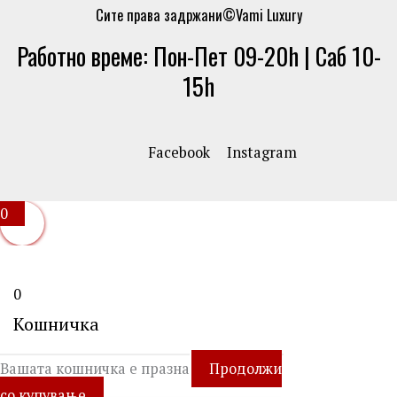
Сите права задржани©Vami Luxury
Работно време: Пон-Пет 09-20h | Саб 10-
15h
Facebook
Instagram
0
0
Кошничка
Вашата кошничка е празна
Продолжи
со купување