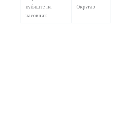
куќиште на
Округло
часовник
ROSEFIELD
MICHAEL KORS
QVSGD-Q013 THE BOXY
MK4907 DARRINGTON
7,390.00
ден
19,690.00
ден
Додај
Додај
JUST CAVALLI
JUST CAVALLI
во
во
листа
листа
JC1L426M0015 Fiamma
JC1L394M0035 Splora
15,790.00
ден
17,590.00
ден
на
на