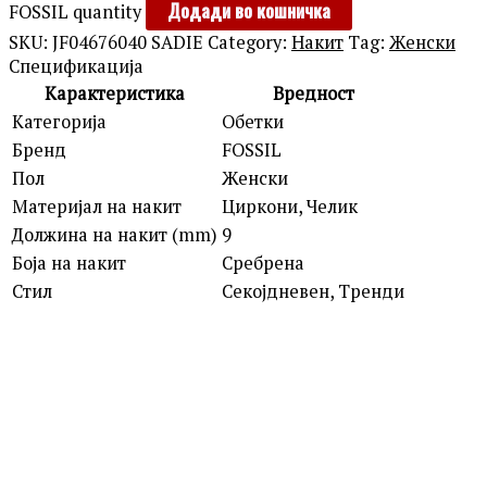
Додади во кошничка
FOSSIL quantity
SKU:
JF04676040 SADIE
Category:
Накит
Tag:
Женски
Спецификација
Карактеристика
Вредност
Категорија
Обетки
Бренд
FOSSIL
Пол
Женски
Материјал на накит
Циркони, Челик
Должина на накит (mm)
9
Боја на накит
Сребрена
Стил
Секојдневен, Тренди
LA PETITE STORY