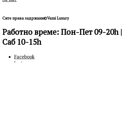
Сите права задржани©Vami Luxury
Работно време: Пон-Пет 09-20h |
Саб 10-15h
Facebook
Instagram
0
0
Кошничка
Вашата кошничка е празна
Продолжи
со купување