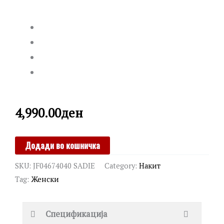
4,990.00
ден
FOSSIL
Додади во кошничка
quantity
SKU:
JF04674040 SADIE
Category:
Накит
Tag:
Женски
Спецификација