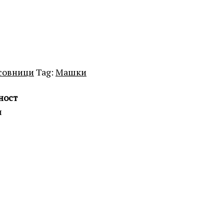
совници
Tag:
Машки
ност
и