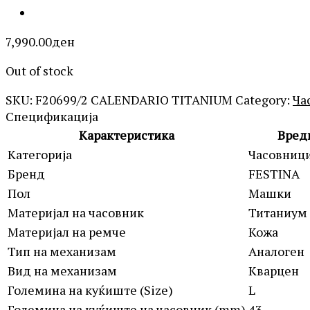
7,990.00
ден
Out of stock
SKU:
F20699/2 CALENDARIO TITANIUM
Category:
Ча
Спецификација
Карактеристика
Вред
Категорија
Часовниц
Бренд
FESTINA
Пол
Машки
Материјал на часовник
Титаниум
Материјал на ремче
Кожа
Тип на механизам
Аналоген
Вид на механизам
Кварцен
Големина на куќиште (Size)
L
Големина на куќиште на часовник (mm)
43