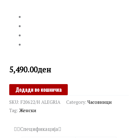
5,490.00
ден
FESTINA
Додади во кошничка
quantity
SKU:
F20622/H ALEGRIA
Category:
Часовници
Tag:
Женски
Спецификација