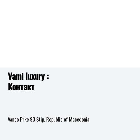
CALVIN KLEIN
CALVIN KLEIN
во
во
листа
листа
25200488 DISTINGUISH
25200446 PROGRESS
12,590.00
ден
11,890.00
ден
на
на
желби
желби
Додај
Додај
ARMANI EXCHANGE
ARMANI EXCHANGE
во
во
листа
листа
AX5830 AVA
AX5180 JACKIE
11,390.00
ден
12,490.00
ден
на
на
желби
желби
Vami luxury :
Додај
Додај
Контакт
во
во
листа
листа
на
на
желби
желби
Vanco Prke 93 Stip, Republic of Macedonia