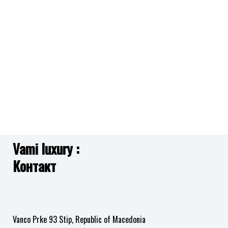
желби
желби
Додај
Додај
CALVIN KLEIN
CALVIN KLEIN
во
во
листа
листа
25200488 DISTINGUISH
25200446 PROGRESS
12,590.00
ден
11,890.00
ден
на
на
желби
желби
Додај
Додај
ARMANI EXCHANGE
ARMANI EXCHANGE
во
во
листа
листа
AX5830 AVA
AX5180 JACKIE
11,390.00
ден
12,490.00
ден
на
на
желби
желби
Vami luxury :
Додај
Додај
Контакт
во
во
листа
листа
на
на
желби
желби
Vanco Prke 93 Stip, Republic of Macedonia