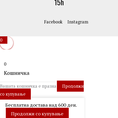
15h
Facebook
Instagram
0
0
Кошничка
Вашата кошничка е празна
Продолжи
со купување
Бесплатна достава над 600 ден.
Продолжи со купување