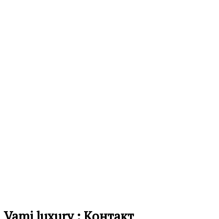
Додај
во
12,490.00
ден
листа
на
желби
Додај
во
листа
на
желби
Vami luxury : Контакт