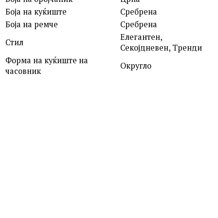
Боја на куќиште
Сребрена
Боја на ремче
Сребрена
Елегантен,
Стил
Секојдневен, Тренди
Форма на куќиште на
Округло
часовник
ROSEFIELD
QVSGD-Q013 THE BOXY
7,390.00
ден