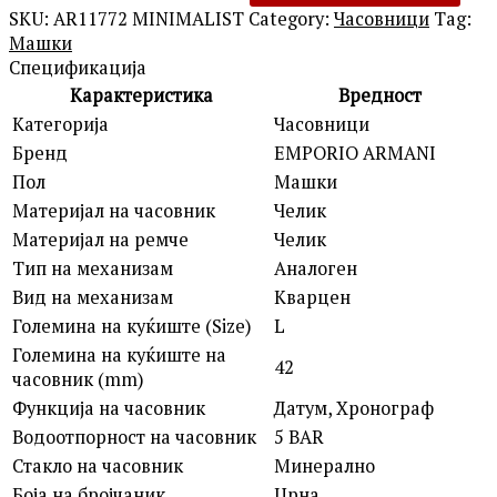
SKU:
AR11772 MINIMALIST
Category:
Часовници
Tag:
Машки
Спецификација
Карактеристика
Вредност
Категорија
Часовници
Бренд
EMPORIO ARMANI
Пол
Машки
Материјал на часовник
Челик
Материјал на ремче
Челик
Тип на механизам
Аналоген
Вид на механизам
Кварцен
Големина на куќиште (Size)
L
Големина на куќиште на
42
часовник (mm)
Функција на часовник
Датум, Хронограф
Водоотпорност на часовник
5 BAR
Стакло на часовник
Минерално
Боја на бројчаник
Црна