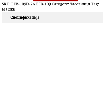
SKU:
EFB-109D-2A EFB-109
Category:
Часовници
Tag:
Машки
Спецификација
ROSEFIELD
QVSGD-Q013 THE BOXY
7,390.00
ден
MICHAEL KORS
MK4907 DARRINGTON