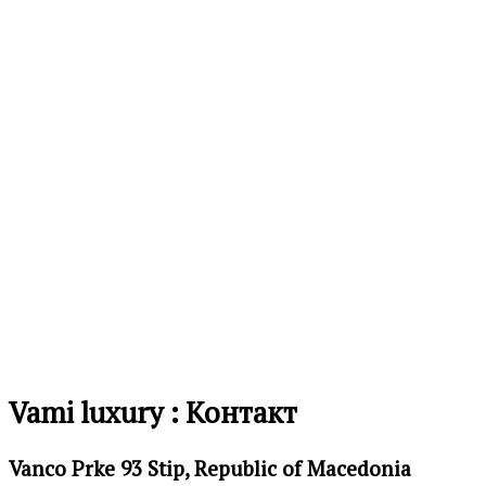
на
желби
Додај
во
листа
на
желби
Vami luxury : Контакт
Vanco Prke 93 Stip, Republic of Macedonia