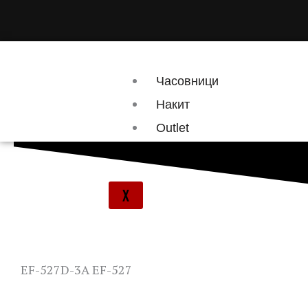
Skip
to
content
Часовници
Накит
Outlet
Брендови
X
EF-527D-3A EF-527