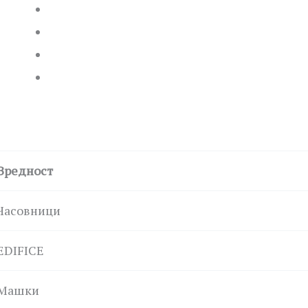
Вредност
Часовници
EDIFICE
Машки