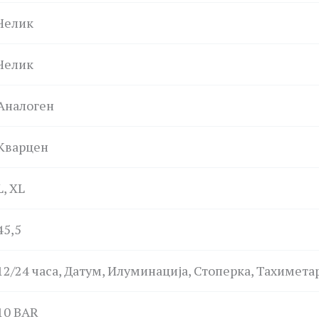
Челик
Челик
Аналоген
Кварцен
L, XL
45,5
12/24 часа, Датум, Илуминација, Стоперка, Тахимета
10 BAR