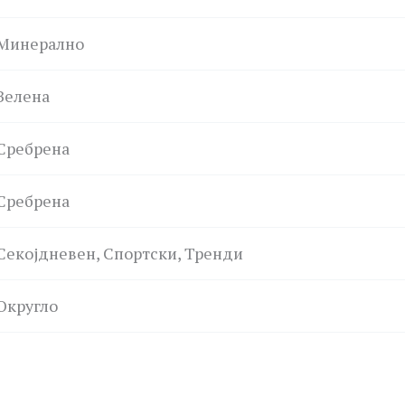
Минерално
Зелена
Сребрена
Сребрена
Секојдневен, Спортски, Тренди
Округло