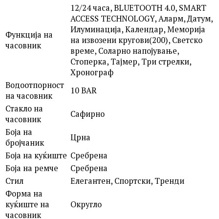
12/24 часа, BLUETOOTH 4.0, SMART
ACCESS TECHNOLOGY, Аларм, Датум,
Илуминација, Календар, Меморија
Функција на
на извозени кругови(200), Светско
часовник
време, Соларно напојување,
Стоперка, Тајмер, Три стрелки,
Хронограф
Водоотпорност
10 BAR
на часовник
Стакло на
Сафирно
часовник
Боја на
Црна
бројчаник
Боја на куќиште
Сребрена
Боја на ремче
Сребрена
Стил
Елегантен, Спортски, Тренди
Форма на
куќиште на
Округло
часовник