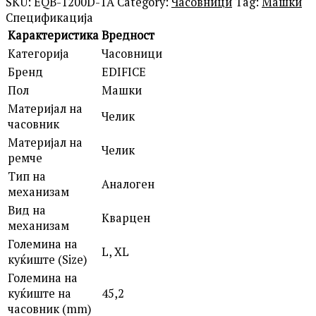
SKU:
EQB-1200D-1A
Category:
Часовници
Tag:
Машки
Спецификација
Карактеристика
Вредност
Категорија
Часовници
Бренд
EDIFICE
Пол
Машки
Материјал на
Челик
часовник
Материјал на
Челик
ремче
Тип на
Аналоген
механизам
Вид на
Кварцен
механизам
Големина на
L, XL
куќиште (Size)
Големина на
куќиште на
45,2
часовник (mm)