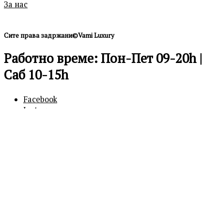
За нас
Сите права задржани©Vami Luxury
Работно време: Пон-Пет 09-20h |
Саб 10-15h
Facebook
Instagram
0
0
Кошничка
Вашата кошничка е празна
Продолжи
со купување