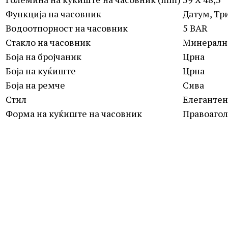
Функција на часовник
Датум, Тр
Водоотпорност на часовник
5 BAR
Стакло на часовник
Минералн
Боја на бројчаник
Црна
Боја на куќиште
Црна
Боја на ремче
Сива
Стил
Елегантен
Форма на куќиште на часовник
Правоаго