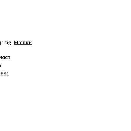
и
Tag:
Машки
ност
и
1881