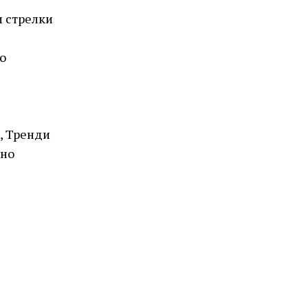
и стрелки
о
, Тренди
лно
ROSEFIELD
QVSGD-Q013 THE BOXY