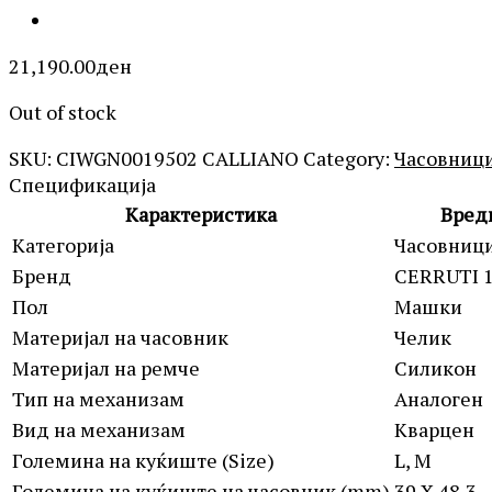
21,190.00
ден
Out of stock
SKU:
CIWGN0019502 CALLIANO
Category:
Часовниц
Спецификација
Карактеристика
Вред
Категорија
Часовниц
Бренд
CERRUTI 
Пол
Машки
Материјал на часовник
Челик
Материјал на ремче
Силикон
Тип на механизам
Аналоген
Вид на механизам
Кварцен
Големина на куќиште (Size)
L, M
Големина на куќиште на часовник (mm)
39 X 48,3