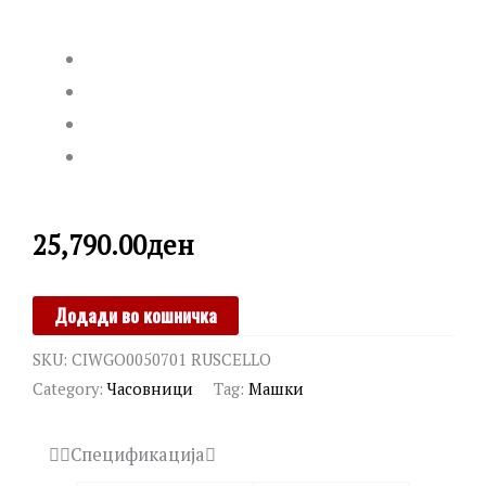
25,790.00
ден
CERRUTI
Додади во кошничка
1881
SKU:
CIWGO0050701 RUSCELLO
quantity
Category:
Часовници
Tag:
Машки
Спецификација