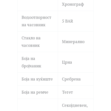
Хронограф
Водоотпорност
5 BAR
на часовник
Стакло на
Минерално
часовник
Боја на
Црна
бројчаник
Боја на куќиште
Сребрена
Боја на ремче
Тегет
Секојдневен,