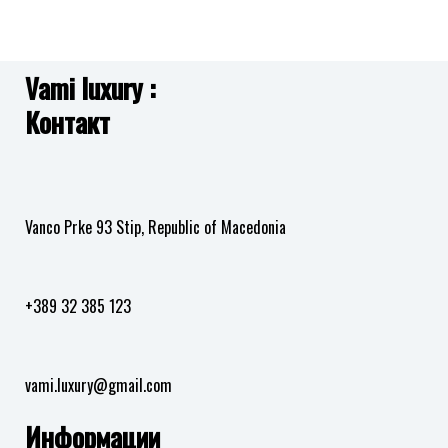
листа
листа
AX5830 AVA
AX5180 JACKIE
11,390.00
ден
12,490.00
ден
на
на
желби
желби
Vami luxury :
Додај
Додај
Контакт
во
во
листа
листа
на
на
желби
желби
Vanco Prke 93 Stip, Republic of Macedonia
+389 32 385 123
vami.luxury@gmail.com
Информации