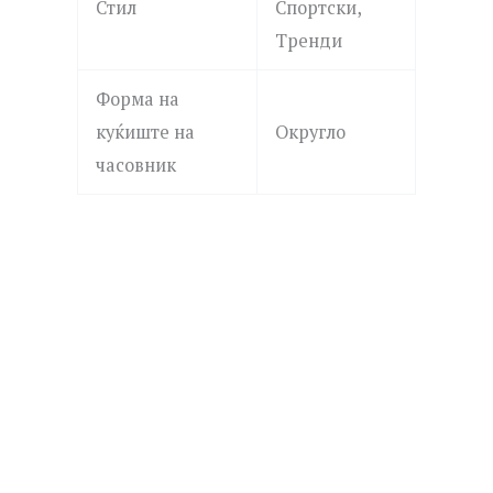
Стил
Спортски,
Тренди
Форма на
куќиште на
Округло
часовник
ROSEFIELD
MICHAEL KORS
QVSGD-Q013 THE BOXY
MK4907 DARRINGTON
7,390.00
ден
19,690.00
ден