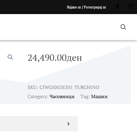
Најави се | Регистрирај се
24,490.00
ден
SKU:
CIWGI0028301 TURCHINO
Category:
Часовници
Tag:
Машки