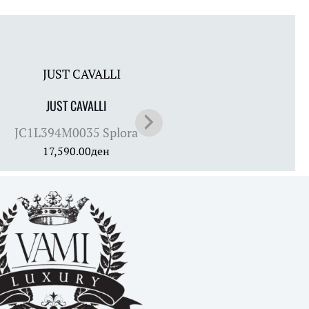
JUST CAVALLI
JUST CAVALLI
JC1L394M0035 Splora
JC1L357M0015 Lir
17,590.00
ден
15,290.00
ден