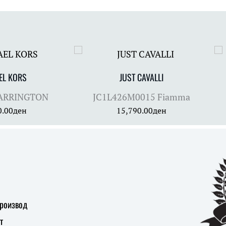
EL KORS
JUST CAVALLI
ARRINGTON
JC1L426M0015 Fiamma
0.00
ден
15,790.00
ден
производ
т