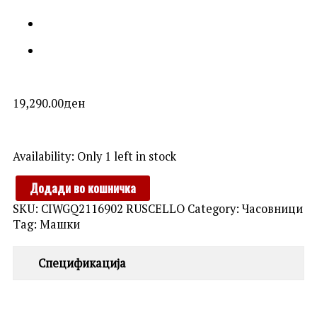
19,290.00
ден
CERRUTI
Availability:
Only 1 left in stock
1881
quantity
Додади во кошничка
SKU:
CIWGQ2116902 RUSCELLO
Category:
Часовници
Tag:
Машки
Спецификација