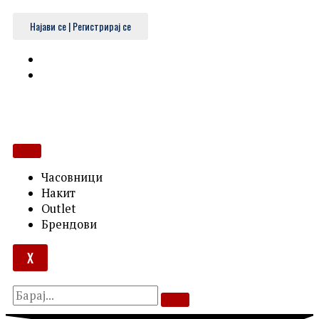
Skip
to
Најави се | Регистрирај се
content
Часовници
Накит
Outlet
Брендови
X