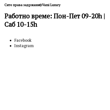
Сите права задржани©Vami Luxury
Работно време: Пон-Пет 09-20h |
Саб 10-15h
Facebook
Instagram
0
0
Кошничка
Вашата кошничка е празна
Продолжи
со купување
Бесплатна достава над 600 ден.