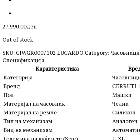
27,990.00
ден
Out of stock
SKU:
CIWGR0007102 LUCARDO
Category:
Часовници
Спецификација
Карактеристика
Вре
Категорија
Часовниц
Бренд
CERRUTI 
Пол
Машки
Материјал на часовник
Челик
Материјал на ремче
Силикон
Тип на механизам
Аналоген
Вид на механизам
Автомати
Големина на куќиште (Size)
L, XL