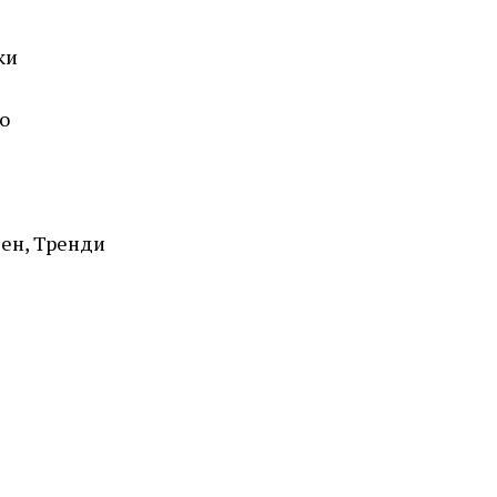
ки
о
ен, Тренди
ROSEFIELD