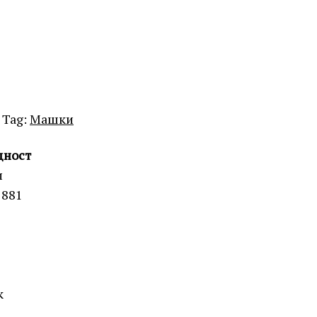
Tag:
Машки
дност
и
1881
к