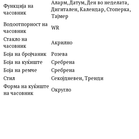
Аларм, Датум, Ден во неделата,
Функција на
Дигитален, Календар, Стоперка,
часовник
Тајмер
Водоотпорност на
WR
часовник
Стакло на
Акрилно
часовник
Боја на бројчаник
Розева
Боја на куќиште
Сребрена
Боја на ремче
Сребрена
Стил
Секојдневен, Тренди
Форма на куќиште
Округло
на часовник
G-SHOCK