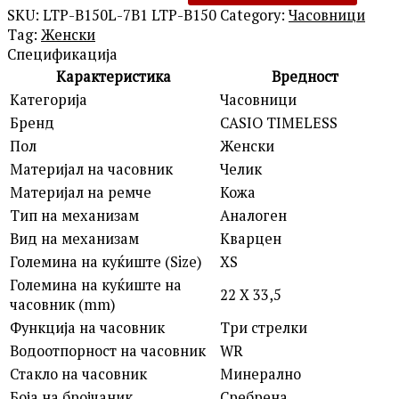
SKU:
LTP-B150L-7B1 LTP-B150
Category:
Часовници
Tag:
Женски
Спецификација
Карактеристика
Вредност
Категорија
Часовници
Бренд
CASIO TIMELESS
Пол
Женски
Материјал на часовник
Челик
Материјал на ремче
Кожа
Тип на механизам
Аналоген
Вид на механизам
Кварцен
Големина на куќиште (Size)
XS
Големина на куќиште на
22 X 33,5
часовник (mm)
Функција на часовник
Три стрелки
Водоотпорност на часовник
WR
Стакло на часовник
Минерално
Боја на бројчаник
Сребрена