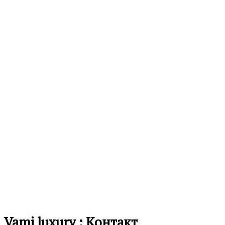
Додај
во
12,490.00
ден
листа
на
желби
Додај
во
листа
на
желби
Vami luxury : Контакт