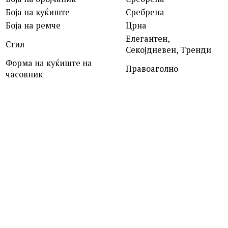
Боја на куќиште
Сребрена
Боја на ремче
Црна
Елегантен,
Стил
Секојдневен, Тренди
Форма на куќиште на
Правоаголно
часовник
ROSEFIELD
QVSGD-Q013 THE BOXY
7,390.00
ден