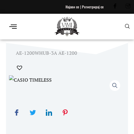
Skip
Најави се | Регистрирај се
to
content
AE-1200WHUB-3A AE-1200